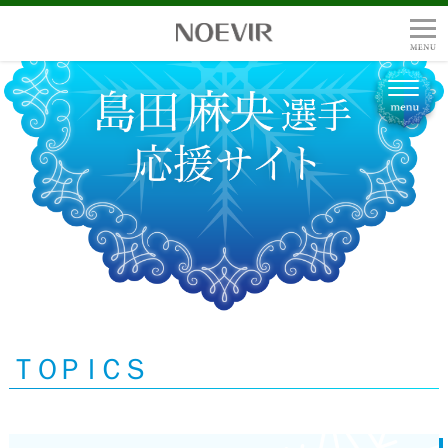
ＴＯ
ＰＩ
ＣＳ