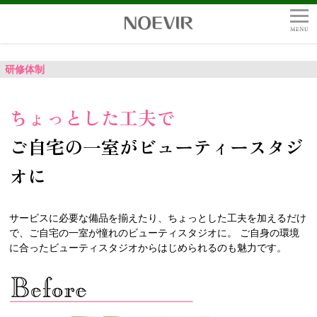
研修体制
ＴＯＰ
ちょっとした工夫で
サロンスタッフとは？
ご自宅の一室がビューティー
スタジ
intrview
オに
サロンスタッフになるまで（海藤さん）
interview
サロンスタッフの働き方 Case1（安富さん）
サービスに必要な備品を揃えたり、ちょっとした工夫を加えるだけ
で、ご自宅の一室が憧れのビューティスタジオに。 ご自身の環境
interview
サロンスタッフの働き方 Case2（濱田さん）
に合ったビューティスタジオからはじめられるのも魅力です。
interview
サロンスタッフの働き方 Case3（青野さん）
interview