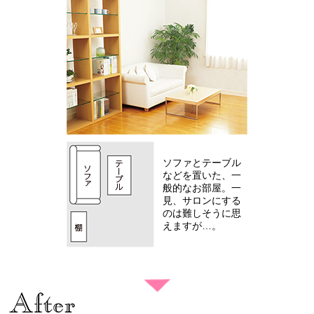
サロンオーナーを目指して（東さん）
研修体制
Ｑ&Ａ
ソファとテーブル
などを置いた、一
般的なお部屋。一
見、サロンにする
のは難しそうに思
えますが…。