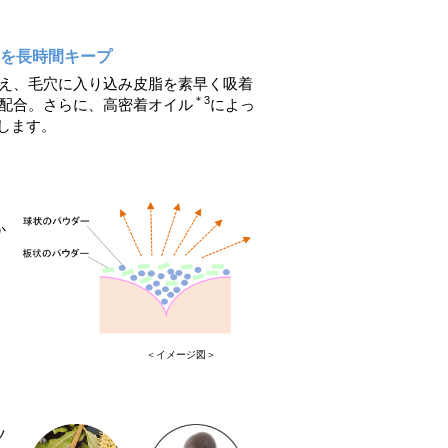
りを長時間キープ
え、毛穴に入り込み皮脂を素早く吸着
＊3
配合。さらに、高密着オイル
によっ
します。
。
か
＜イメージ図＞
ツ