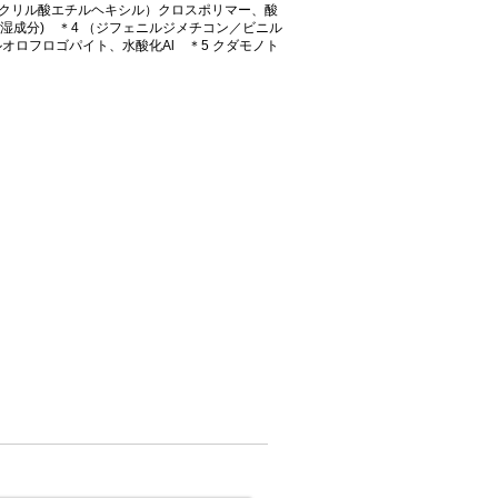
アクリル酸エチルヘキシル）クロスポリマー、酸
湿成分) ＊4 （ジフェニルジメチコン／ビニル
ロフロゴパイト、水酸化Al ＊5 クダモノト