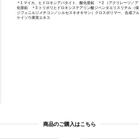
＊1 マイカ、ヒドロキシアパタイト、酸化亜鉛 ＊2 （アクリレーツ／
化亜鉛 ＊3 トリポリヒドロキシステアリン酸ジペンタエリスリチル（保
ジフェニルジメチコン／シルセスキオキサン）クロスポリマー、合成フルオ
ケイソウ果実エキス
商品のご購入はこちら