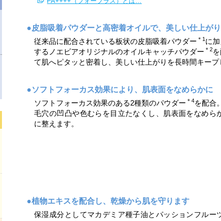
PA++++（フォープラス）とは…
●皮脂吸着パウダーと高密着オイルで、美しい仕上が
＊1
従来品に配合されている板状の皮脂吸着パウダー
に加
＊2
するノエビアオリジナルのオイルキャッチパウダー
を
て肌へピタッと密着し、美しい仕上がりを長時間キープ
●ソフトフォーカス効果により、肌表面をなめらかに
＊4
ソフトフォーカス効果のある2種類のパウダー
を配合
毛穴の凹凸や色むらを目立たなくし、肌表面をなめら
に整えます。
●植物エキスを配合し、乾燥から肌を守ります
保湿成分としてマカデミア種子油とパッションフルー