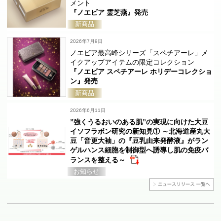
メント
『ノエビア 霊芝燕』発売
新商品
2026年7月9日
ノエビア最高峰シリーズ「スペチアーレ」メ
イクアップアイテムの限定コレクション
『ノエビア スペチアーレ ホリデーコレクショ
ン』発売
新商品
2026年6月11日
”強くうるおいのある肌”の実現に向けた大豆
イソフラボン研究の新知見① ～北海道産丸大
豆「音更大袖」の『豆乳由来発酵液』がラン
ゲルハンス細胞を制御型へ誘導し肌の免疫バ
ランスを整える～
お知らせ