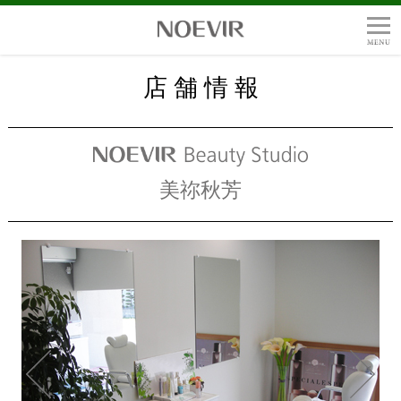
店 舗 情 報
美祢秋芳