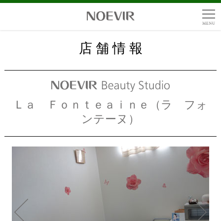
店 舗 情 報
Ｌａ Ｆｏｎｔｅａｉｎｅ（ラ フォ
ンテーヌ）