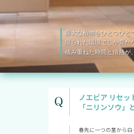
膨大な植物をひとつひと
限られた環境でしか育た
積み重ねた時間と情熱が
ノエビア リセッ
「ニリンソウ」
春先に一つの茎から白